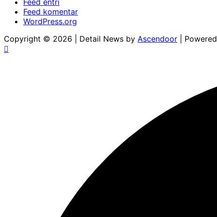
Feed entri
Feed komentar
WordPress.org
Copyright © 2026
| Detail News by
Ascendoor
| Powere