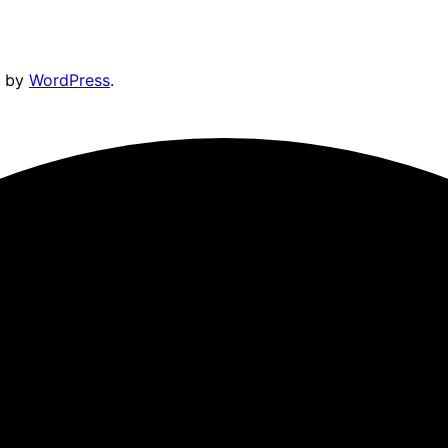
d by
WordPress
.